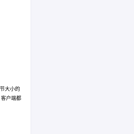
节大小的
T 客户端都
节