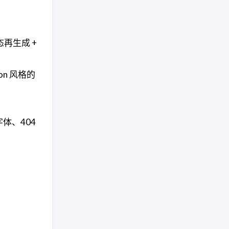
。
再生成 +
on 风格的
字体、404
。