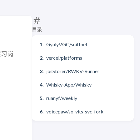
目录
GyulyVGC/sniffnet
实习岗
vercel/platforms
josStorer/RWKV-Runner
Whisky-App/Whisky
ruanyf/weekly
voicepaw/so-vits-svc-fork