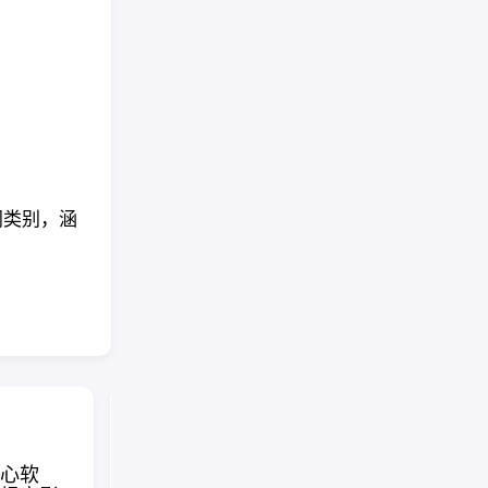
 等不同类别，涵
面向 Cl
心软
在线绘制美观等距图，支
自动化