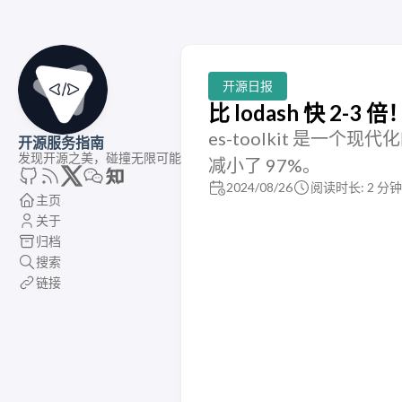
开源日报
比 lodash 快 2-
es-toolkit 是一个现代化
开源服务指南
发现开源之美，碰撞无限可能
减小了 97%。
2024/08/26
阅读时长: 2 分钟
主页
关于
归档
搜索
链接