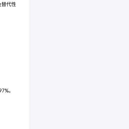
及替代性
 97%。
。