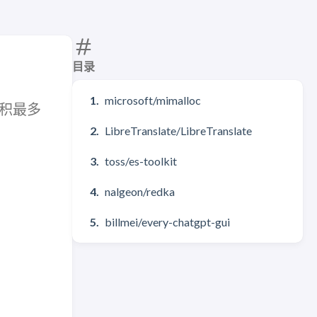
目录
microsoft/mimalloc
且体积最多
LibreTranslate/LibreTranslate
toss/es-toolkit
nalgeon/redka
billmei/every-chatgpt-gui