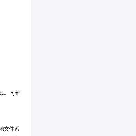
重现、可维
。
地文件系