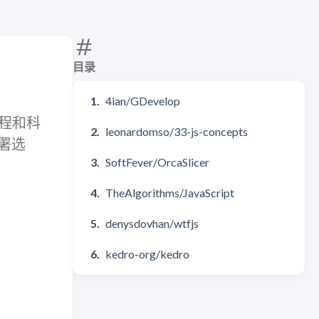
目录
4ian/GDevelop
工程和科
leonardomso/33-js-concepts
署选
SoftFever/OrcaSlicer
TheAlgorithms/JavaScript
denysdovhan/wtfjs
kedro-org/kedro