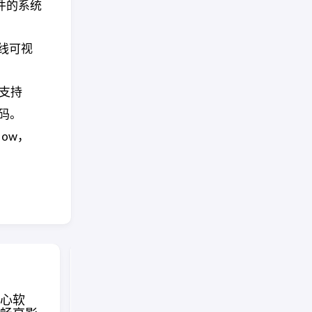
件的系统
水线可视
，支持
代码。
low，
面向 Cl
心软
在线绘制美观等距图，支
自动化