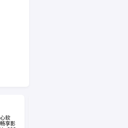
面向 Cl
心软
在线绘制美观等距图，支
自动化
畅享影
持离线使用与多语言交互 |
统，85