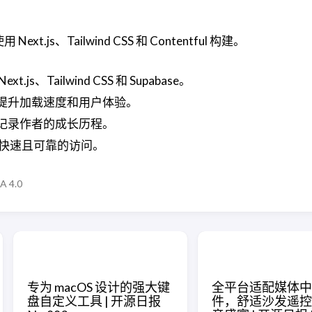
ext.js、Tailwind CSS 和 Contentful 构建。
js、Tailwind CSS 和 Supabase。
提升加载速度和用户体验。
记录作者的成长历程。
，实现快速且可靠的访问。
A 4.0
专为 macOS 设计的强大键
全平台适配媒体中
盘自定义工具 | 开源日报
件，舒适沙发遥控