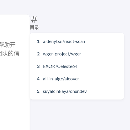
目录
aidenybai/react-scan
，帮助开
团队的信
wger-project/wger
EXOK/Celeste64
all-in-aigc/aicover
suyalcinkaya/onur.dev