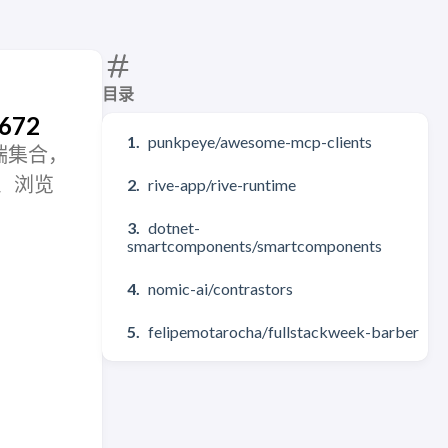
目录
672
punkpeye/awesome-mcp-clients
客户端集合，
页、浏览
rive-app/rive-runtime
dotnet-
smartcomponents/smartcomponents
nomic-ai/contrastors
felipemotarocha/fullstackweek-barber