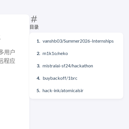
目录
报
vanshb03/Summer2026-Internships
持多用户
m1k1o/neko
远程应
mistralai-sf24/hackathon
buybackoff/1brc
hack-ink/atomicalsir