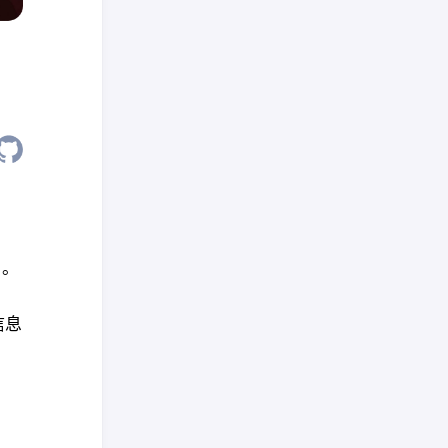
目。
信息