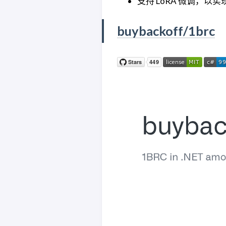
支持 LoRA 微调，
buybackoff/1brc