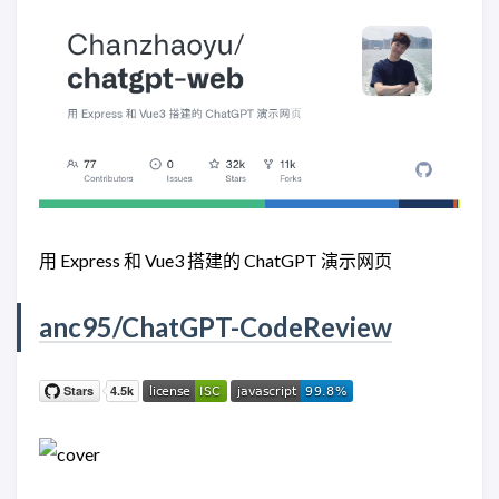
用 Express 和 Vue3 搭建的 ChatGPT 演示网页
anc95/ChatGPT-CodeReview